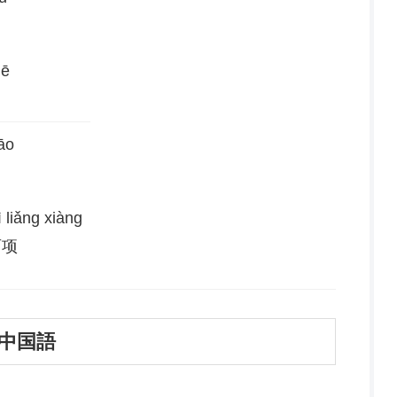
hē
āo
ì liǎng xiàng
两项
の中国語