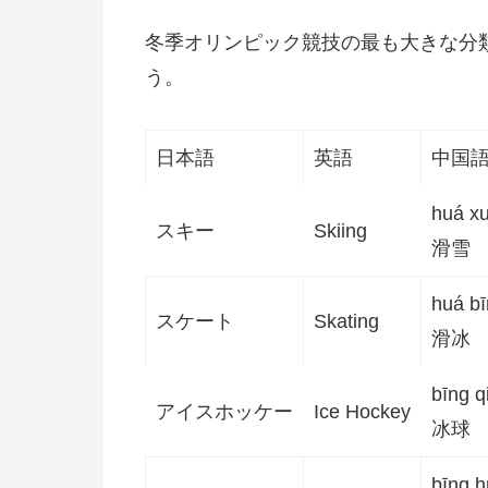
冬季オリンピック競技の最も大きな分
う。
日本語
英語
中国
huá x
スキー
Skiing
滑雪
huá bī
スケート
Skating
滑冰
bīng q
アイスホッケー
Ice Hockey
冰球
bīng h