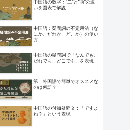
中国語の数字：”二”と”两”の違
いを図表で解説
中国語：疑問詞の不定用法（な
にか、だれか、どこか）の使い
方
中国語の疑問詞で「なんでも、
だれでも、どこでも」を表現
第二外国語で簡単でオススメな
のは何語？
中国語の付加疑問文：「ですよ
ね？」という表現