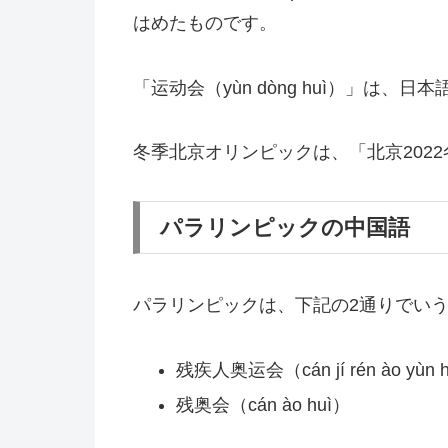
はめたものです。
「运动会（yùn dòng huì）」は
冬季北京オリンピックは、「北京202
パラリンピックの中国語
パラリンピックは、下記の2通りでい
残疾人奥运会（cán jí rén ào yùn 
残奥会（cán ào huì）