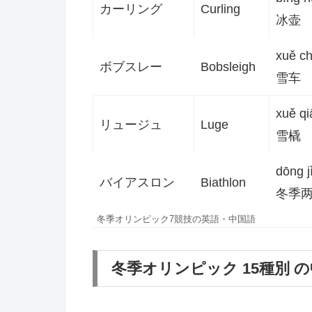
カーリング
Curling
冰壶
xuě c
ボブスレー
Bobsleigh
雪车
xuě qi
リュージュ
Luge
雪橇
dōng j
バイアスロン
Biathlon
冬季
冬季オリンピック7競技の英語・中国語
冬季オリンピック 15種別 