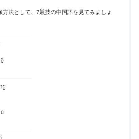
類方法として、7競技の中国語を見てみましょ
語
uě
ng
iú
ú