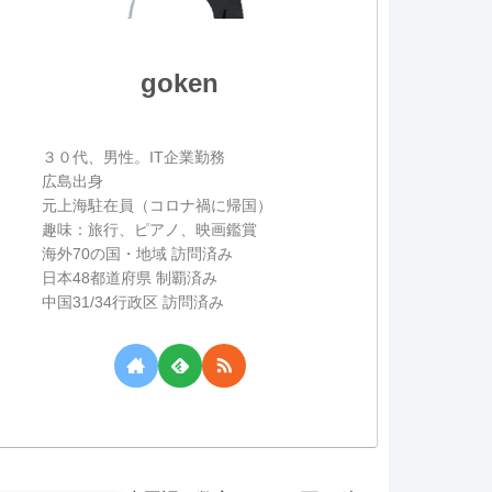
goken
３０代、男性。IT企業勤務
広島出身
元上海駐在員（コロナ禍に帰国）
趣味：旅行、ピアノ、映画鑑賞
海外70の国・地域 訪問済み
日本48都道府県 制覇済み
中国31/34行政区 訪問済み