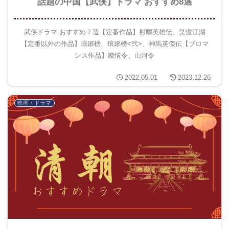
話題の中国【武侠】ドラマ おすすめ8選
武侠ドラマ おすすめ７選【定番作品】射鵰英雄伝、笑傲江湖
【定番以外の作品】琅琊榜、琅琊榜<弐>、神馬英傑伝【ブロマ
ンス作品】陳情令、山河令
2022.05.01
2023.12.26
映画・ドラマ