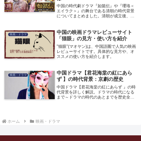
中国の時代劇ドラマ『如懿伝』や『瓔珞＜
エイラク＞』の舞台である清朝の時代背景
についてまとめました。清朝が成立後、ド
ラマの時代になるまで、そしてドラマの登
場人物の乾隆帝や如懿伝や瓔珞のモデルに
なった人物についてまとめました。
中国の映画ドラマレビューサイト
映画・ドラマ
「猫眼」の見方・使い方を紹介
"猫眼"(マオヤン)は、中国語圏で人気の映画
レビューサイトです。具体的な見方や、オ
ススメの使い方を紹介します。
中国ドラマ【君花海棠の紅にあら
映画・ドラマ
ず 】の時代背景：京劇の歴史
中国ドラマ【君花海棠の紅にあらず 』の時
代背景を詳しく解説。ドラマの時代になる
まで～ドラマの時代のあとまでを歴史全体
の観点から注目。ドラマに出てくる京劇の
歴史についても解説。
ホーム
映画・ドラマ