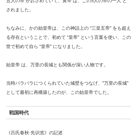
五人の帝 がおさめていて、黄帝 は、この5人の帝の一人 と
されました。
ちなみに、かの始皇帝は、この神話上の “三皇五帝” をも超え
る存在ということで、初めて “皇帝” という言葉を使い、この
世で初めて自ら “皇帝” になりました。
始皇帝 は、万里の長城とも関係が深い人物です。
当時バラバラにつくられていた城壁をつなげ、”万里の長城”
として最初に再構築したのが、この始皇帝でした。
戦国時代
《吕氏春秋·先识览》の記述