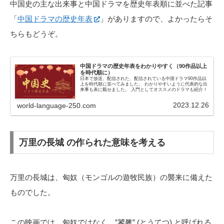
中国史の主な出来事と中国ドラマを歴史年表順に並べた記事
「
中国ドラマの歴史年表
」がありますので、よかったらそ
ちらもどうぞ。
中国ドラマの歴史年表をわかりやすく（90作品以上
を時代順に）
日本で放送、配信された、配信されている中国ドラマ90作品以
上を時代順に並べてみました。 わかりやすいように代表的な出
来事も表に載せました。 入門としてオススメのドラマも紹介！
2023.12.26
world-language-250.com
万里の長城 の作られた意味を考える
万里の長城は、匈奴（モンゴルの遊牧民族）の襲来に備えた
ものでした。
この映画では、匈奴ではなく、”饕餮” (とうてつ) と呼ばれる