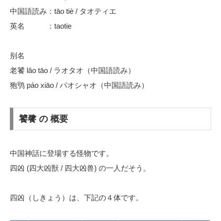
中国語読み：tāo tiè / タオティエ
英名 ：taotie
别名
老饕 lǎo tāo / ラオタオ（中国語読み）
狍鸮 páo xiāo / パオシャオ（中国語読み）
饕餮 の 概要
中国神話に登場する怪物です。
四凶 (四大凶獣 / 四大凶兽) の一人だそう。
四凶（しきょう）は、下記の４体です。