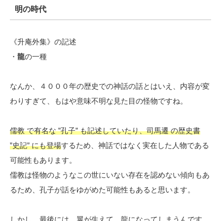
明の時代
《升庵外集》の記述
・
龍
の一種
なんか、４０００年の歴史での神話の話とはいえ、内容が変
わりすぎて、もはや意味不明な見た目の怪物ですね。
儒教 で有名な ”孔子” も記述していたり、司馬遷 の歴史書
”史記” にも登場
するため、神話ではなく実在した人物である
可能性もあります。
儒教は怪物のようなこの世にいない存在を認めない傾向もあ
るため、孔子が話をゆがめた可能性もあると思います。
しかし、最後には、翼が生えて、龍になってしまうんです