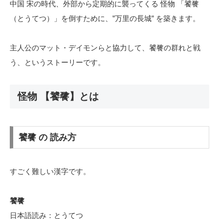
中国 宋の時代、外部から定期的に襲ってくる 怪物 「饕餮
（とうてつ）」を倒すために、”万里の長城” を築きます。
主人公のマット・デイモンらと協力して、饕餮の群れと戦
う、というストーリーです。
怪物 【饕餮】とは
饕餮 の 読み方
すごく難しい漢字です。
饕餮
日本語読み：とうてつ