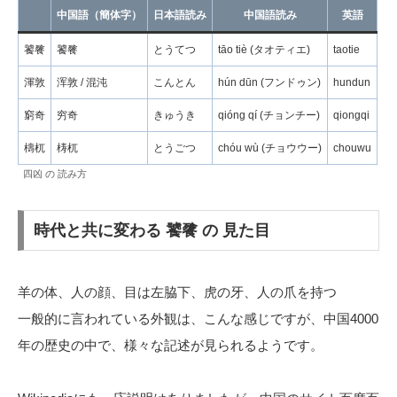
中国語（簡体字）
日本語読み
中国語読み
英語
饕餮
饕餮
とうてつ
tāo tiè (タオティエ)
taotie
渾敦
浑敦 / 混沌
こんとん
hún dūn (フンドゥン)
hundun
窮奇
穷奇
きゅうき
qióng qí (チョンチー)
qiongqi
檮杌
梼杌
とうごつ
chóu wù (チョウウー)
chouwu
四凶 の 読み方
時代と共に変わる 饕餮 の 見た目
羊の体、人の顔、目は左脇下、虎の牙、人の爪を持つ
一般的に言われている外観は、こんな感じですが、中国4000
年の歴史の中で、様々な記述が見られるようです。