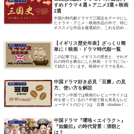
映画・ドラマ
すめドラマ４選＋アニメ3選＋映画
2選
中国の時代劇ドラマで三国志をテーマにし
たドラマ・アニメ・映画作品の中で、特に
オススメな作品を厳選紹介。これを読め
ば、８０話近くもある中国ドラマ選びにも
失敗しません。ぜひ、ご覧ください。
【イギリス歴史年表】ざっくり簡
映画・ドラマ
単に！映画・ドラマ時代順一覧
この記事では、イギリスの歴史と、それぞ
れの時代を舞台にした映画・ドラマについ
て紹介しています。映画やドラマを見れば
歴史の理解も深まります。イギリスの歴史
を知れば、イギリスという国についての理
解も深まります。是非ご覧ください！
中国ドラマ好き必見「豆瓣」の見
映画・ドラマ
方、使い方を解説
マゼラン中国では映画のレビューサイトは
何を使っているの？中国で最も有名なレビ
ューサイトのひとつは「豆瓣（douban / ド
ウバン）」です。今回は「豆瓣（ドウバ
ン/douban）」の見方、使い方をまとめま
した。中国語ですが、評価を見る程度で...
中国ドラマ『瓔珞＜エイラク＞』
映画・ドラマ
『如懿伝』の時代背景：清朝と
は？