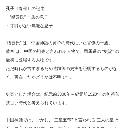
孔子
《春秋》の記述
・”缙云氏” 一族の息子
・才能がない無能な息子
“缙云氏” は、中国神話の黄帝の時代にいた官僚の一族。
黄帝 は、中国の祖先と言われる人物で、司馬遷の “史記” の
最初に登場する人物です。
ただ時代が古すぎるため遺跡等の史実を証明するものがな
く、実在したかどうかは不明です。
史実とした場合は、紀元前3800年～紀元前1920年 の無茶苦
茶古い時代と考えられています。
中国神話では、むかし、”三皇五帝” と言われる 三人の皇 と