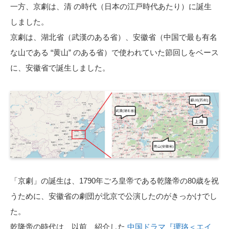
一方、京劇は、清 の時代（日本の江戸時代あたり）に誕生
しました。
京劇は、湖北省（武漢のある省）、安徽省（中国で最も有名
な山である “黄山” のある省）で使われていた節回しをベース
に、安徽省で誕生しました。
「京劇」の誕生は、1790年ごろ皇帝である乾隆帝の80歳を祝
うために、安徽省の劇団が北京で公演したのがきっかけでし
た。
乾隆帝の時代は、以前、紹介した
中国ドラマ『瓔珞＜エイ