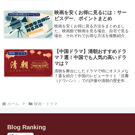
は影響していない。・中国マーケットを意
識して製作されたのは確か。・主演俳優の
中国政府批判により中国本土で公開されて
映画を安くお得に見るには：サー
VOD(動画配信サービス)
いない。・英語圏（アメリカ）では、女性
ビスデー、ポイントまとめ
からの評価が高い。・アジア圏（中国、日
本）では、主演俳優がブサイクという評
映画を安くお得に見る方法をまとめまし
価。
た。映画館で映画を見る場合、自宅で見る
場合、それぞれでお得な方法を複数紹介し
ています。知らないと損するかも！？ぜひ
最後までご覧ください！
【中国ドラマ】清朝おすすめドラ
映画・ドラマ
マ７選！中国でも人気の高いドラ
マは？
清朝を舞台にしたドラマで特にオススメな
７選を紹介！中国のレビューサイト「豆瓣
（ドウバン）」での評価や清朝の歴史年表
も交えて解説。
ホーム
映画・ドラマ
Blog Ranking