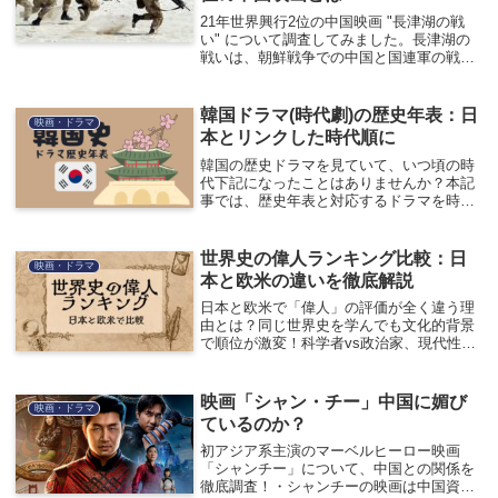
21年世界興行2位の中国映画 "長津湖の戦
い" について調査してみました。長津湖の
戦いは、朝鮮戦争での中国と国連軍の戦
争。具体的な地図上の場所や、アメリカ・
中国それぞれの映画レビューをみてみまし
た。
韓国ドラマ(時代劇)の歴史年表：日
映画・ドラマ
本とリンクした時代順に
韓国の歴史ドラマを見ていて、いつ頃の時
代下記になったことはありませんか？本記
事では、歴史年表と対応するドラマを時代
順に一覧にまとめました。ジャンル別にオ
ススメの韓流歴史ドラマも紹介していま
す。ぜひ、ご覧ください。
世界史の偉人ランキング比較：日
映画・ドラマ
本と欧米の違いを徹底解説
日本と欧米で「偉人」の評価が全く違う理
由とは？同じ世界史を学んでも文化的背景
で順位が激変！科学者vs政治家、現代性vs
歴史的影響力...驚きの比較結果を中学生に
もわかりやすく徹底解説。あなたの予想は
当たる？
映画「シャン・チー」中国に媚び
映画・ドラマ
ているのか？
初アジア系主演のマーベルヒーロー映画
「シャンチー」について、中国との関係を
徹底調査！・シャンチーの映画は中国資本