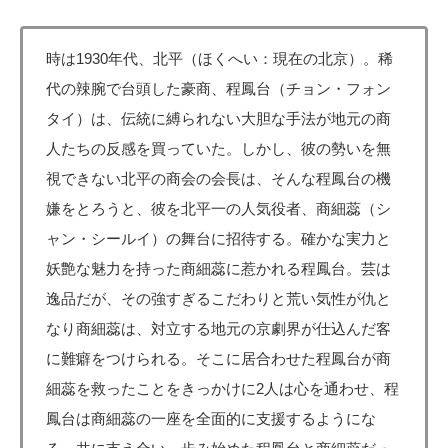
時は1930年代、北平（ほくへい：現在の北京）。稀
代の辣腕で台頭した豪商、程鳳台（チョン・フォン
タイ）は、伝統に縛られない大胆な手法が地元の商
人たちの反感を買っていた。しかし、彼の勢いを無
視できない北平の商会の会長は、そんな程鳳台の機
嫌をとろうと、彼を北平一の人気役者、商細蕊（シ
ャン・シールイ）の舞台に招待する。確かな実力と
妖艶な魅力を持った商細蕊に惹かれる程鳳台。芸は
逸品だが、その強すぎるこだわりと荒い気性が仇と
なり商細蕊は、対立する地元の京劇界が仕込んだ客
に難癖をつけられる。そこに居合わせた程鳳台が商
細蕊を救ったことをきっかけに2人は心を通わせ、程
鳳台は商細蕊の一座を全面的に支援するようにな