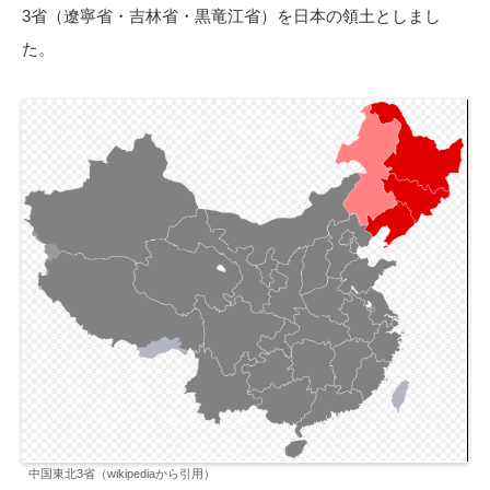
3省（遼寧省・吉林省・黒竜江省）を日本の領土としまし
た。
中国東北3省（wikipediaから引用）