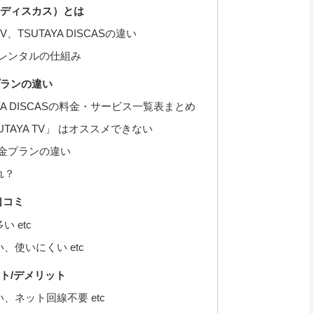
ツタヤディスカス）とは
TV、TSUTAYA DISCASの違い
S宅配レンタルの仕組み
金プランの違い
TAYA DISCASの料金・サービス一覧表まとめ
TAYA TV」 はオススメできない
の料金プランの違い
れ？
/口コミ
 etc
、使いにくい etc
リット/デメリット
、ネット回線不要 etc